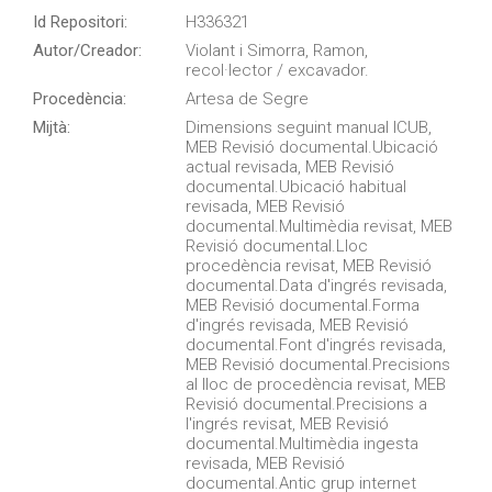
Id Repositori:
H336321
Autor/Creador:
Violant i Simorra, Ramon,
recol·lector / excavador.
Procedència:
Artesa de Segre
Mijtà:
Dimensions seguint manual ICUB,
MEB Revisió documental.Ubicació
actual revisada, MEB Revisió
documental.Ubicació habitual
revisada, MEB Revisió
documental.Multimèdia revisat, MEB
Revisió documental.Lloc
procedència revisat, MEB Revisió
documental.Data d'ingrés revisada,
MEB Revisió documental.Forma
d'ingrés revisada, MEB Revisió
documental.Font d'ingrés revisada,
MEB Revisió documental.Precisions
al lloc de procedència revisat, MEB
Revisió documental.Precisions a
l'ingrés revisat, MEB Revisió
documental.Multimèdia ingesta
revisada, MEB Revisió
documental.Antic grup internet