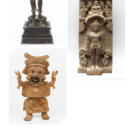
Figura ritual per
a cerimònies
d’endevinació
de l’ifa
Museu Etnològic i de Cultures del Món