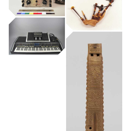
Museu de la Música de Barcelona
interruptor
electrònic
Museu de la Música de Barcelona
bagpipe
Museu de la Música de Barcelona
bena
orgue
Museu de la Música de Barcelona
sintetitzador
Museu de la Música de Barcelona