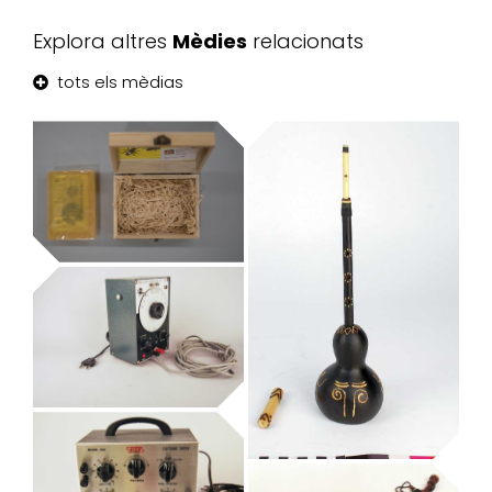
Explora altres
Mèdies
relacionats
tots els mèdias
Museum of the
Dry Bugs
Museu de la Música de Barcelona
generador
d’ones