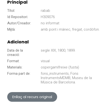
Principal
Títol:
rabab
Id Repositori:
H309076
Autor/Creador:
no informat
Mijtà:
amb pont i mànec, fregat, cordòfon.
Adicional
Data de la
segle XIX, 1800, 1899.
creació:
Format:
visual
Materials:
ospergamífreixe (fusta)
Forma part de:
fons_instruments, Fons
InstrumentsMDMB, Museu de la
Música de Barcelona.
Enllaç al recurs original