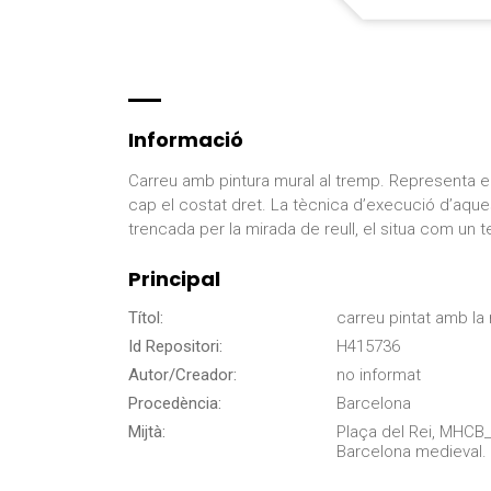
Informació
Carreu amb pintura mural al tremp. Representa el 
cap el costat dret. La tècnica d’execució d’aquest
trencada per la mirada de reull, el situa com u
Principal
Títol:
carreu pintat amb la
Id Repositori:
H415736
Autor/Creador:
no informat
Procedència:
Barcelona
Mijtà:
Plaça del Rei, MHCB
Barcelona medieval.