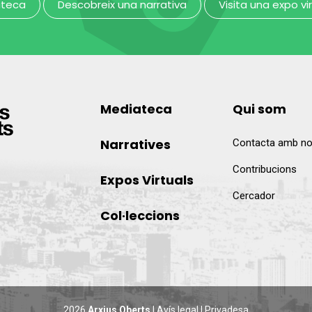
ateca
Descobreix una narrativa
Visita una expo vi
Mediateca
Qui som
Narratives
Contacta amb no
Contribucions
Expos Virtuals
Cercador
Col·leccions
2026
Arxius Oberts
|
Avís legal
|
Privadesa