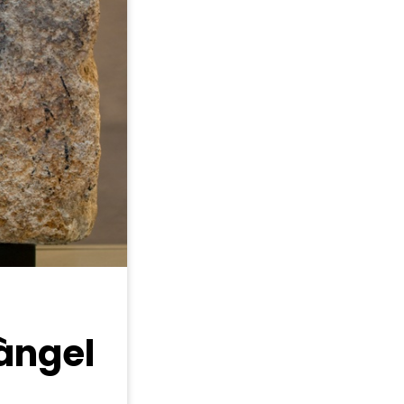
 àngel