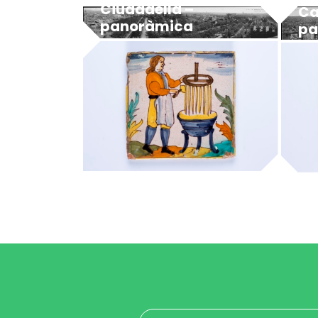
Ciudadella –
Ca
panoràmica
pa
MUHBA - Museu d'Història de Barcelona
candeler de cera
ca
MUHBA - Museu d'Història de Barcelona