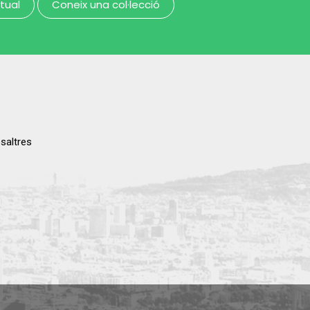
rtual
Coneix una col·lecció
saltres