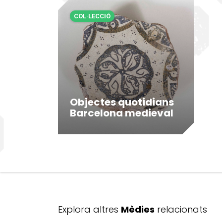
COL·LECCIÓ
Objectes quotidians
Barcelona medieval
Explora altres
Mèdies
relacionats