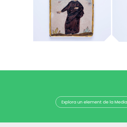
capellà
ca
MUHBA - Museu d'Història de Barcelona
Explora un element de la Medi