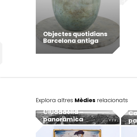
Objectes quotidians
Barcelona antiga
Explora altres
Mèdies
relacionats
Ciudadella –
Ca
panoràmica
pa
MUHBA - Museu d'Història de Barcelona