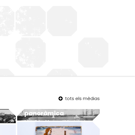
tots els mèdias
Barceloneta –
panoràmica
MUHBA - Museu d'Història de Barcelona
MUHBA - Museu d'Història de Barcelona