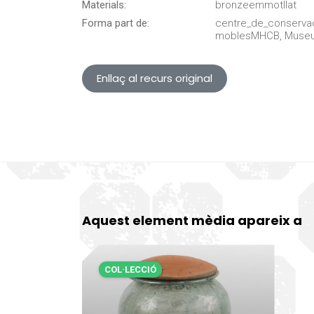
Materials:
bronzeemmotllat
Forma part de:
centre_de_conserva
moblesMHCB, Museu d
Enllaç al recurs original
Aquest element mèdia apareix a
COL·LECCIÓ