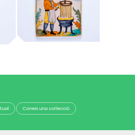
candeler de cera
MUHBA - Museu d'Història de Barcelona
MUHBA - Museu d'Història de Barcelona
rtual
Coneix una col·lecció