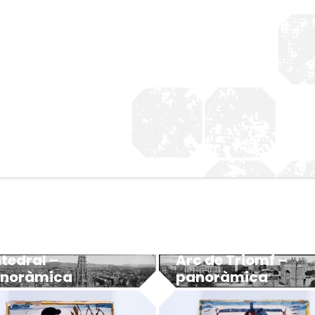
Arc de Triomf –
tedral –
panoràmica
noràmica
MUHBA - Museu d'Història de Barcelona